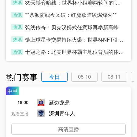
39天博弈暗线：世界杯小组赛两轮间的“休整”真相
热讯
four
**条顿防线今又破：红魔欧陆续燃烽火**
热讯
four
弧线传奇：贝克汉姆式任意球再攀新高峰
热讯
four
链上球星卡交易持续火爆：世界杯NFT引爆数字藏品新浪潮
热讯
four
十冠之路：北美世界杯霸主地位背后的体能密码
热讯
four
热门赛事
今日
08-10
08-11
中甲
延边龙鼎
18:00
深圳青年人
观看直播
高清直播