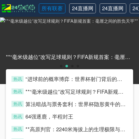
所有联赛
24直播网
24直播网
2
NBA
世界杯
**“毫米级越位”改写足球规则？FIFA新规首案：毫厘之间的胜负天平****“毫米级越位”改写足球规则？FIFA新规首案：毫厘之间的胜负天平**
“进球前的概率博弈：世界杯射门背后的隐藏算法”
热讯
four
**“毫米级越位”改写足球规则？FIFA新规首案：毫厘之间的胜负天平**
热讯
four
算法暗战与票务套利：世界杯隐形黄牛的博弈模型
热讯
four
64强逐鹿，半程封王
热讯
four
**高原判官：2240米海拔上的生理极限与毫秒级执法**
热讯
four