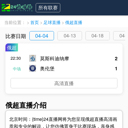
所有联赛
当前位置：
>
首页
>
足球直播
>
俄超直播
04-04
比赛日期
04-13
04-18
04-
俄超
莫斯科迪纳摩
2
22:30
奥伦堡
1
中场
高清直播
俄超直播介绍
北京时间：{time}24直播网将为您呈现俄超直播高清画
质和专业的解说，让您仿佛置身于比赛现场，亲身感