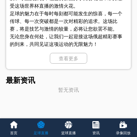
受这场世界杯直播的激情火花。
足球的魅力在于每时每刻都可能发生的惊喜，每一个
传球、每一次突破都是一次对精彩的追求。这场比
赛，将是技艺与激情的较量，必将让您欲罢不能。
无论您身在何处，让我们一起迎接这场俄超精彩赛事
的到来，共同见证这项运动的无限魅力！
立即观看俄超，一同见证这项运动的魅力，为您钟爱
查看更多
的球队欢呼加油！
{home}一直以优雅的球风和出色的传控著称。他们的
最新资讯
队员们技术娴熟、出色的传球和无与伦比的射门技
暂无资讯
巧，肯定会给{visit}制造不小的麻烦。
{visit}以坚固的防守和出色的反击著称，他们拥有一支
坚不可摧的球队，无论是在进攻还是防守方面都展现
出强大的实力。他们的球员们必将为每一粒进球全力
以赴。
首页
足球直播
篮球直播
资讯
录像回放