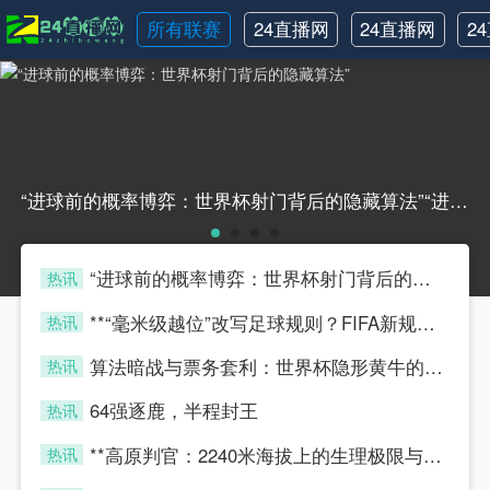
所有联赛
24直播网
24直播网
2
NBA
世界杯
“进球前的概率博弈：世界杯射门背后的隐藏算法”“进球前的概率博弈：世界杯射门背后的隐藏算法”
“进球前的概率博弈：世界杯射门背后的隐藏算法”
热讯
four
**“毫米级越位”改写足球规则？FIFA新规首案：毫厘之间的胜负天平**
热讯
four
算法暗战与票务套利：世界杯隐形黄牛的博弈模型
热讯
four
64强逐鹿，半程封王
热讯
four
**高原判官：2240米海拔上的生理极限与毫秒级执法**
热讯
four