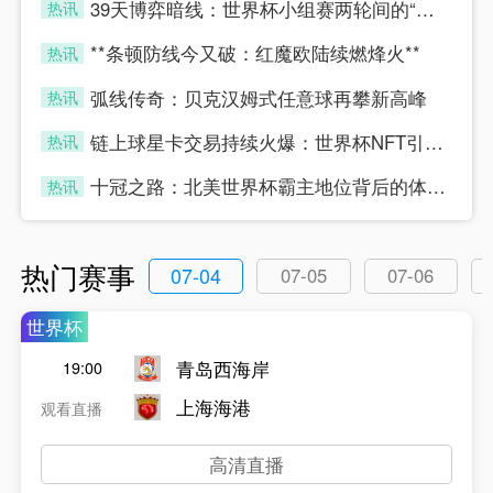
39天博弈暗线：世界杯小组赛两轮间的“休整”真相
热讯
four
**条顿防线今又破：红魔欧陆续燃烽火**
热讯
four
弧线传奇：贝克汉姆式任意球再攀新高峰
热讯
four
链上球星卡交易持续火爆：世界杯NFT引爆数字藏品新浪潮
热讯
four
十冠之路：北美世界杯霸主地位背后的体能密码
热讯
four
热门赛事
07-04
07-05
07-06
世界杯
青岛西海岸
19:00
上海海港
观看直播
高清直播