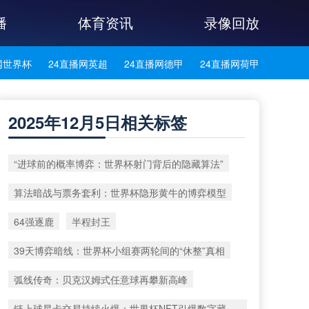
播
体育资讯
录像回放
网世界杯
24直播网英超
24直播网德甲
24直播网荷甲
网法甲
24直播网葡超
24直播网西甲
24直播网中超
2025年12月5日相关标签
网西乙
24直播网英冠
24直播网日职乙
24直播网日职联
“进球前的概率博弈：世界杯射门背后的隐藏算法”
播网巴西甲
24直播网荷乙
24直播网葡甲
24直播网德乙
算法暗战与票务套利：世界杯隐形黄牛的博弈模型
网韩K联
24直播网中乙
24直播网中甲
24直播网阿塞超
64强逐鹿
半程封王
播网冰岛超
24直播网挪超
24直播网瑞典超
24直播网俄超
39天博弈暗线：世界杯小组赛两轮间的“休整”真相
网瑞士超
24直播网苏超
弧线传奇：贝克汉姆式任意球再攀新高峰
链上球星卡交易持续火爆：世界杯NFT引爆数字藏品新浪潮