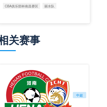
CBA俱乐部杯南昌赛区
丽水队
相关赛事
vs
河南队
中超
青岛西海岸