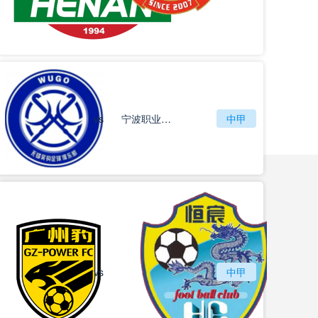
vs
无锡吴钩
宁波职业足球俱乐部
中甲
vs
广州豹
中甲
广西