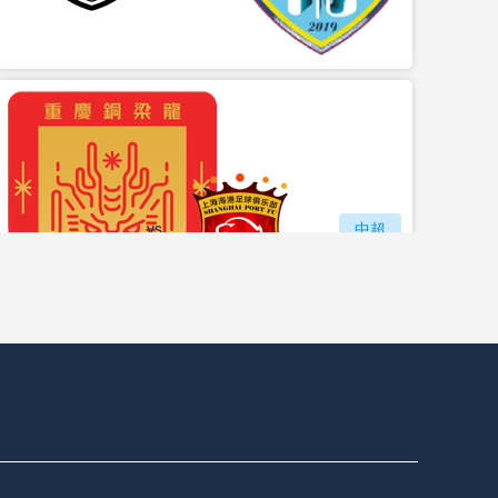
vs
重庆铜梁龙
上海海港
中超