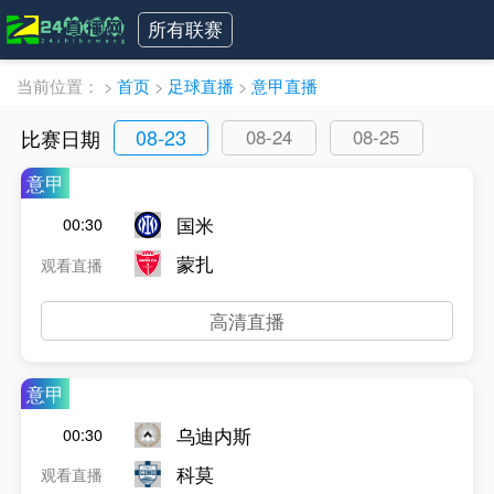
所有联赛
当前位置：
>
首页
>
足球直播
>
意甲直播
08-23
比赛日期
08-24
08-25
意甲
国米
00:30
蒙扎
观看直播
高清直播
意甲
乌迪内斯
00:30
科莫
观看直播