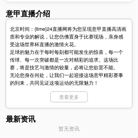
意甲直播介绍
北京时间：{time}24直播网将为您呈现意甲直播高清画
质和专业的解说，让您仿佛置身于比赛现场，亲身感
受这场世界杯直播的激情火花。
足球的魅力在于每时每刻都可能发生的惊喜，每一个
传球、每一次突破都是一次对精彩的追求。这场比
赛，将是技艺与激情的较量，必将让您欲罢不能。
无论您身在何处，让我们一起迎接这场意甲精彩赛事
的到来，共同见证这项运动的无限魅力！
立即观看意甲，一同见证这项运动的魅力，为您钟爱
查看更多
的球队欢呼加油！
{home}一直以优雅的球风和出色的传控著称。他们的
最新资讯
队员们技术娴熟、出色的传球和无与伦比的射门技
暂无资讯
巧，肯定会给{visit}制造不小的麻烦。
{visit}以坚固的防守和出色的反击著称，他们拥有一支