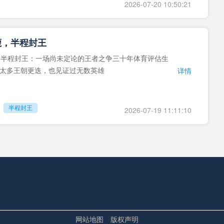
2026-07-20 10:50:21
鹿，半程封王
，半程封王：一场尚未定论的王者之争三十年体育评估生
太多王朝更迭，也见证过无数英雄
详情
半程封王
2026-07-19 11:11:10
判官：2240米海拔上的生理极限与毫秒级执法**
2240米海拔上的生理极限与毫秒级执法在体育的世界里，
是一对永恒的悖论。而当我站
详情
2026-07-19 11:09:15
网站地图
版权声明