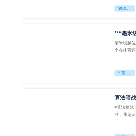
“进球前的概率博弈：世界杯射门背后的隐藏算法”
毫米级越位
个在体育评
**“毫米级越位”改写足球规则？FIFA新规首案：毫厘之间的胜负天平**
算法暗
#算法暗战
涯，我见证