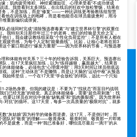
边缘：肌肉疲劳堆积、神经紧绷如弦、心理承受着“不成功便成
会说谎。我曾看到太多球队，在出线后的狂欢中放松警惕，结果在
要务，不是加练，而是“修复”——一种比训练更考验教练组智慧
是看他在训练场上的咆哮，而是看他能否在球员最疲惫时，用冷
纤维重新编织成弹簧。
球队必须同时完成“清除预选赛毒素”与“建立世界杯引擎”的双重任
缸。我特别关注那些年过三十的老将，他们的经验是无价之宝，
他们，我会建议教练组采取“个性化负荷监控”：不是所有人都在
观疲劳感，为每个人定制“能量曲线”。比如，让核心老将在前3
这个窗口期进行“爆发力重塑”——因为世界杯的节奏，与预选赛
心理和体能有何关系？三十年的经验告诉我，关系巨大。预选赛出
队，在17天里疯狂加练，以为“练得越狠，赢面越大”，结果首
的体能储备，必须包含“心理缓冲期”：用3天时间让球员彻底远
戏。这种“主动休息”不是懒惰，而是让大脑的“运动中枢”从预选
我始终坚信，一个在17天里“学会放松”的球队，远比一个只知
性。
排1-2场热身赛。但我的建议是：不要为了“找状态”而盲目约战弱
我们已经无敌”的错觉。真正的体能储备，需要“超负荷刺激”：找
也要让球员在对抗中体验“缺氧感”和“肌肉撕裂感”。因为世界杯
向-对抗”的循环。这17天里，每多一次高质量的“极限对抗”，就多
数“灰姑娘”因为科学的储备而逆袭。这17天，不是倒计时，而
团队对“敬畏”的理解——敬畏身体、敬畏时间、敬畏那一片即将
的不是疲惫，而是一种“我已准备好，哪怕流尽最后一滴汗”的从