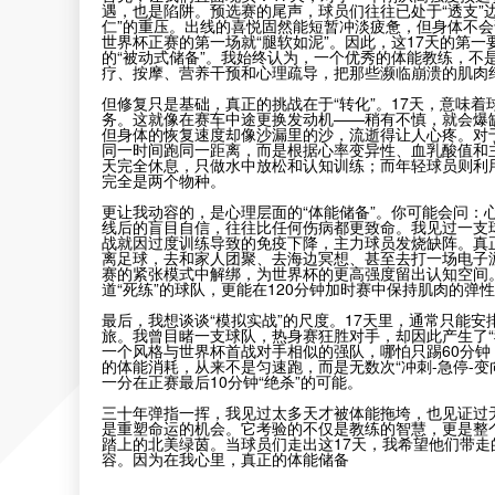
遇，也是陷阱。预选赛的尾声，球员们往往已处于“透支”
仁”的重压。出线的喜悦固然能短暂冲淡疲惫，但身体不
世界杯正赛的第一场就“腿软如泥”。因此，这17天的第一
的“被动式储备”。我始终认为，一个优秀的体能教练，不
疗、按摩、营养干预和心理疏导，把那些濒临崩溃的肌肉
但修复只是基础，真正的挑战在于“转化”。17天，意味着
务。这就像在赛车中途更换发动机——稍有不慎，就会爆
但身体的恢复速度却像沙漏里的沙，流逝得让人心疼。对于
同一时间跑同一距离，而是根据心率变异性、血乳酸值和主
天完全休息，只做水中放松和认知训练；而年轻球员则利用
完全是两个物种。
更让我动容的，是心理层面的“体能储备”。你可能会问：
线后的盲目自信，往往比任何伤病都更致命。我见过一支球
战就因过度训练导致的免疫下降，主力球员发烧缺阵。真正
离足球，去和家人团聚、去海边冥想、甚至去打一场电子游
赛的紧张模式中解绑，为世界杯的更高强度留出认知空间。
道“死练”的球队，更能在120分钟加时赛中保持肌肉的弹
最后，我想谈谈“模拟实战”的尺度。17天里，通常只能安
旅。我曾目睹一支球队，热身赛狂胜对手，却因此产生了“
一个风格与世界杯首战对手相似的强队，哪怕只踢60分钟，
的体能消耗，从来不是匀速跑，而是无数次“冲刺-急停-变
一分在正赛最后10分钟“绝杀”的可能。
三十年弹指一挥，我见过太多天才被体能拖垮，也见证过无
是重塑命运的机会。它考验的不仅是教练的智慧，更是整个
踏上的北美绿茵。当球员们走出这17天，我希望他们带走
容。因为在我心里，真正的体能储备