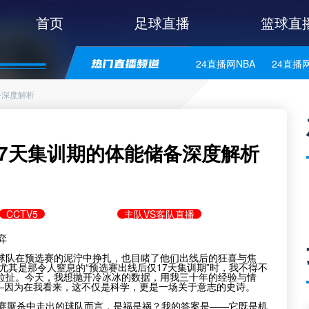
首页
足球直播
篮球直
24直播网NBA
24直播
备深度解析
24直播网意甲
24直播
24直播网法乙
24直播
7天集训期的体能储备深度解析
24直播网美职业
24直
24直播网意乙
24直播
CCTV5
主队VS客队直播
24直播网丹麦超
24直
弈
球队在预选赛的泥泞中挣扎，也目睹了他们出线后的狂喜与焦
尤其是那令人窒息的“预选赛出线后仅17天集训期”时，我不得不
24直播网芬超
24直播
拉扯。今天，我想抛开冷冰冰的数据，用我三十年的经验与情
——因为在我看来，这不仅是科学，更是一场关于意志的史诗。
选赛厮杀中走出的球队而言，是福是祸？我的答案是——它既是机