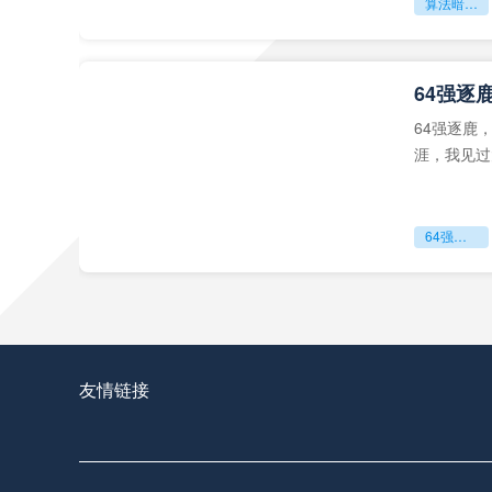
算法暗战与票务套利：世界杯隐形黄牛的博弈模型
64强逐
64强逐鹿
涯，我见过
64强逐鹿
**高原
高原判官：
公平与极限
友情链接
**高原判官：2240米海拔上的生理极限与毫秒级执法**