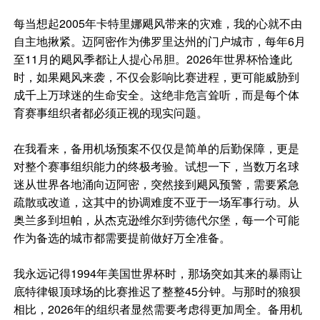
每当想起2005年卡特里娜飓风带来的灾难，我的心就不由
自主地揪紧。迈阿密作为佛罗里达州的门户城市，每年6月
至11月的飓风季都让人提心吊胆。2026年世界杯恰逢此
时，如果飓风来袭，不仅会影响比赛进程，更可能威胁到
成千上万球迷的生命安全。这绝非危言耸听，而是每个体
育赛事组织者都必须正视的现实问题。
在我看来，备用机场预案不仅仅是简单的后勤保障，更是
对整个赛事组织能力的终极考验。试想一下，当数万名球
迷从世界各地涌向迈阿密，突然接到飓风预警，需要紧急
疏散或改道，这其中的协调难度不亚于一场军事行动。从
奥兰多到坦帕，从杰克逊维尔到劳德代尔堡，每一个可能
作为备选的城市都需要提前做好万全准备。
我永远记得1994年美国世界杯时，那场突如其来的暴雨让
底特律银顶球场的比赛推迟了整整45分钟。与那时的狼狈
相比，2026年的组织者显然需要考虑得更加周全。备用机