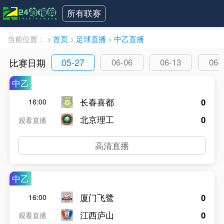
所有联赛
当前位置：
>
首页
>
足球直播
>
中乙直播
05-27
比赛日期
06-06
06-13
06-
中乙
长春喜都
0
16:00
北京理工
0
观看直播
高清直播
中乙
厦门飞鹭
0
16:00
江西庐山
0
观看直播