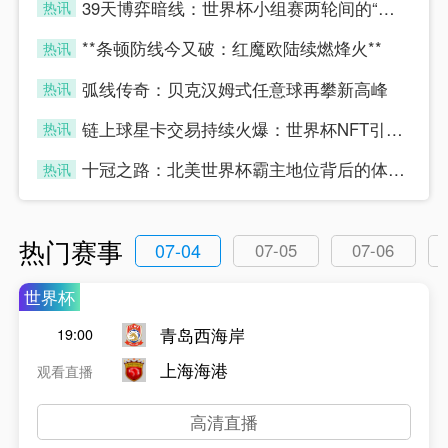
39天博弈暗线：世界杯小组赛两轮间的“休整”真相
热讯
four
**条顿防线今又破：红魔欧陆续燃烽火**
热讯
four
弧线传奇：贝克汉姆式任意球再攀新高峰
热讯
four
链上球星卡交易持续火爆：世界杯NFT引爆数字藏品新浪潮
热讯
four
十冠之路：北美世界杯霸主地位背后的体能密码
热讯
four
热门赛事
07-04
07-05
07-06
世界杯
青岛西海岸
19:00
上海海港
观看直播
高清直播