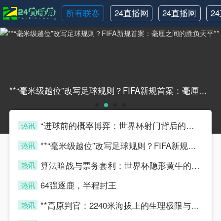
所有联赛
24直播网
24直播网
2
NBA
世界杯
**“毫米级越位”改写足球规则？FIFA新规首案：毫厘之间的胜负天平****“毫米级越位”改写足球规则？FIFA新规首案：毫厘之间的胜负天平**
“进球前的概率博弈：世界杯射门背后的隐藏算法”
热讯
four
**“毫米级越位”改写足球规则？FIFA新规首案：毫厘之间的胜负天平**
热讯
four
算法暗战与票务套利：世界杯隐形黄牛的博弈模型
热讯
four
64强逐鹿，半程封王
热讯
four
**高原判官：2240米海拔上的生理极限与毫秒级执法**
热讯
four