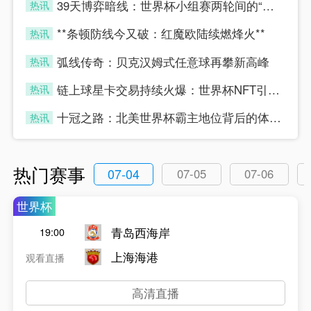
39天博弈暗线：世界杯小组赛两轮间的“休整”真相
热讯
four
**条顿防线今又破：红魔欧陆续燃烽火**
热讯
four
弧线传奇：贝克汉姆式任意球再攀新高峰
热讯
four
链上球星卡交易持续火爆：世界杯NFT引爆数字藏品新浪潮
热讯
four
十冠之路：北美世界杯霸主地位背后的体能密码
热讯
four
热门赛事
07-04
07-05
07-06
世界杯
青岛西海岸
19:00
上海海港
观看直播
高清直播