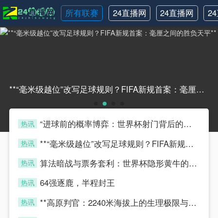
所有联赛
24直播网
24直播网
2
NBA
世界杯
**“毫米级越位”改写足球规则？FIFA新规首案：毫厘之间的胜负天平****“毫米级越位”改写足球规则？FIFA新规首案：毫厘之间的胜负天平**
“进球前的概率博弈：世界杯射门背后的隐藏算法”
热讯
four
**“毫米级越位”改写足球规则？FIFA新规首案：毫厘之间的胜负天平**
热讯
four
算法暗战与票务套利：世界杯隐形黄牛的博弈模型
热讯
four
64强逐鹿，半程封王
热讯
four
**高原判官：2240米海拔上的生理极限与毫秒级执法**
热讯
four