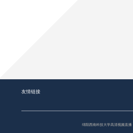
友情链接
绵阳西南科技大学高清视频直播