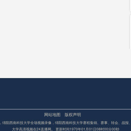
网站地图
版权声明
，绵阳西南科技大学全场视频录像，绵阳西南科技大学赛程集锦、赛事、转会、战报
大学高清视频在24直播网。 更新时间1970年01月01日08时00分00秒