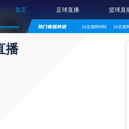
首页
足球直播
篮球直
24直播网NBA
24直播
24直播网意甲
24直播
直播
24直播网法乙
24直播
24直播网美职业
24直
24直播网意乙
24直播
24直播网丹麦超
24直
24直播网芬超
24直播