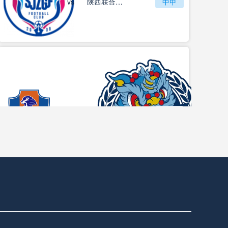
vs
石家庄功夫
陕西联合月亮泊队
中甲
梅州客家
vs
中甲
佛山