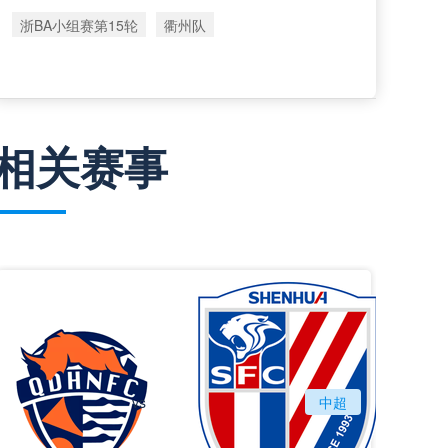
浙BA小组赛第15轮
衢州队
相关赛事
vs
青岛海牛
中超
上海