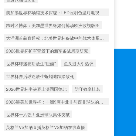
美加墨世界杯场馆技术探秘：LED照明色温对电视转播色彩还原的影响机制
跨时区博弈：美加墨世界杯如何撼动欧洲收视版图
大洋洲首获直通权：北美世界杯备战中的战术体系重构
2026世界杯扩军背景下的新军备战周期研究
世界杯球迷赛后放生“巨鳙”
鱼头过大引热议
世界杯赛后球迷放生蚯蚓遭踩踏致死
2026世界杯半决赛上演同国德比
防守效率排名
2026墨美加世界杯：非洲9席中北非与西非球队的出线比例深度解析
世界杯十六强！亚洲球队集体突破
英格兰VS加纳直播英格兰VS加纳在线直播