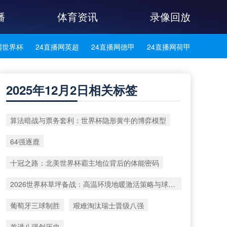
播
体育资讯
录像回放
网世界杯
24直播网英超
24直播网德甲
24直播网荷甲
网法甲
24直播网葡超
24直播网西甲
24直播网中超
2025年12月2日相关标签
网西乙
24直播网英冠
24直播网日职乙
24直播网日职联
算法暗战与票务套利：世界杯隐形黄牛的博弈模型
播网巴西甲
24直播网荷乙
24直播网葡甲
24直播网德乙
64强逐鹿
网韩K联
24直播网中乙
24直播网中甲
24直播网阿塞超
十冠之路：北美世界杯霸主地位背后的体能密码
播网冰岛超
24直播网挪超
24直播网瑞典超
24直播网俄超
2026世界杯草坪备战：高温环境地暖激活策略与球场生态养护技术升级路线
网瑞士超
24直播网苏超
葡萄牙三球制胜
艰难淘汰瑞士晋级八强
首进八强创历史