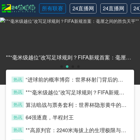
所有联赛
24直播网
24直播网
2
NBA
世界杯
**“毫米级越位”改写足球规则？FIFA新规首案：毫厘之间的胜负天平****“毫米级越位”改写足球规则？FIFA新规首案：毫厘之间的胜负天平**
“进球前的概率博弈：世界杯射门背后的隐藏算法”
热讯
four
**“毫米级越位”改写足球规则？FIFA新规首案：毫厘之间的胜负天平**
热讯
four
算法暗战与票务套利：世界杯隐形黄牛的博弈模型
热讯
four
64强逐鹿，半程封王
热讯
four
**高原判官：2240米海拔上的生理极限与毫秒级执法**
热讯
four