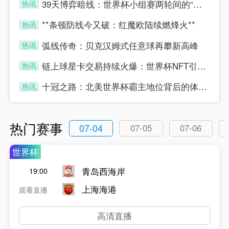
39天博弈暗线：世界杯小组赛两轮间的“休整”真相
热讯
four
**条顿防线今又破：红魔欧陆续燃烽火**
热讯
four
弧线传奇：贝克汉姆式任意球再攀新高峰
热讯
four
链上球星卡交易持续火爆：世界杯NFT引爆数字藏品新浪潮
热讯
four
十冠之路：北美世界杯霸主地位背后的体能密码
热讯
four
热门赛事
07-04
07-05
07-06
世界杯
青岛西海岸
19:00
上海海港
观看直播
高清直播