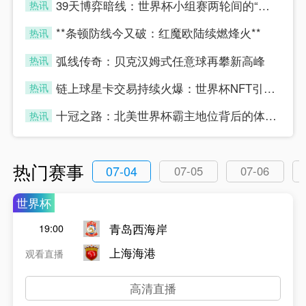
39天博弈暗线：世界杯小组赛两轮间的“休整”真相
热讯
four
**条顿防线今又破：红魔欧陆续燃烽火**
热讯
four
弧线传奇：贝克汉姆式任意球再攀新高峰
热讯
four
链上球星卡交易持续火爆：世界杯NFT引爆数字藏品新浪潮
热讯
four
十冠之路：北美世界杯霸主地位背后的体能密码
热讯
four
热门赛事
07-04
07-05
07-06
世界杯
青岛西海岸
19:00
上海海港
观看直播
高清直播