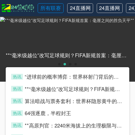
所有联赛
24直播网
24直播网
2
NBA
世界杯
**“毫米级越位”改写足球规则？FIFA新规首案：毫厘之间的胜负天平****“毫米级越位”改写足球规则？FIFA新规首案：毫厘之间的胜负天平**
“进球前的概率博弈：世界杯射门背后的隐藏算法”
热讯
four
**“毫米级越位”改写足球规则？FIFA新规首案：毫厘之间的胜负天平**
热讯
four
算法暗战与票务套利：世界杯隐形黄牛的博弈模型
热讯
four
64强逐鹿，半程封王
热讯
four
**高原判官：2240米海拔上的生理极限与毫秒级执法**
热讯
four