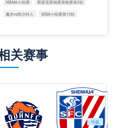
NBA杯小组赛
斯诺克英锦赛资格赛第3轮
魔术vs凯尔特人
浙BA小组赛第15轮
相关赛事
vs
青岛海牛
中超
上海