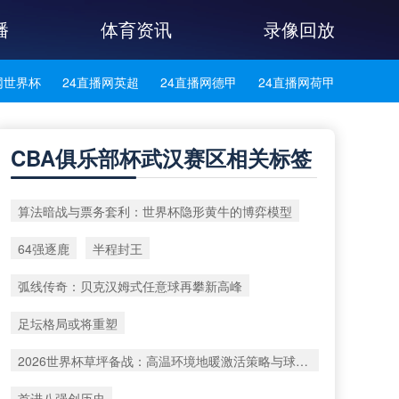
播
体育资讯
录像回放
网世界杯
24直播网英超
24直播网德甲
24直播网荷甲
网法甲
24直播网葡超
24直播网西甲
24直播网中超
CBA俱乐部杯武汉赛区相关标签
网西乙
24直播网英冠
24直播网日职乙
24直播网日职联
算法暗战与票务套利：世界杯隐形黄牛的博弈模型
播网巴西甲
24直播网荷乙
24直播网葡甲
24直播网德乙
64强逐鹿
半程封王
网韩K联
24直播网中乙
24直播网中甲
24直播网阿塞超
弧线传奇：贝克汉姆式任意球再攀新高峰
播网冰岛超
24直播网挪超
24直播网瑞典超
24直播网俄超
足坛格局或将重塑
网瑞士超
24直播网苏超
2026世界杯草坪备战：高温环境地暖激活策略与球场生态养护技术升级路线
首进八强创历史