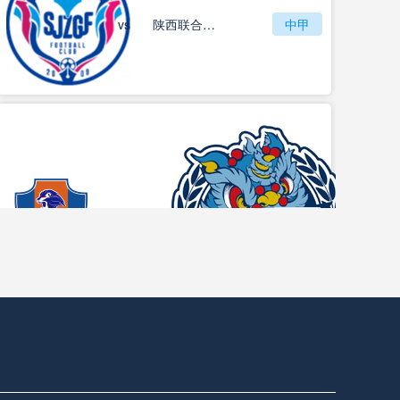
vs
石家庄功夫
陕西联合月亮泊队
中甲
梅州客家
vs
中甲
佛山