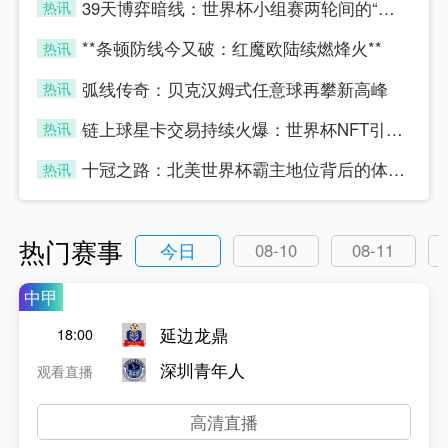
39天博弈暗线：世界杯小组赛两轮间的“休整”真相
热讯
four
**条顿防线今又破：红魔欧陆续燃烽火**
热讯
four
弧线传奇：贝克汉姆式任意球再攀新高峰
热讯
four
链上球星卡交易持续火爆：世界杯NFT引爆数字藏品新浪潮
热讯
four
十冠之路：北美世界杯霸主地位背后的体能密码
热讯
four
热门赛事
今日
08-10
08-11
中甲
延边龙鼎
18:00
深圳青年人
观看直播
高清直播