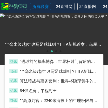
所有联赛
24直播网
24直播网
2
NBA
世界杯
**“毫米级越位”改写足球规则？FIFA新规首案：毫厘之间的胜负天平****“毫米级越位”改写足球规则？FIFA新规首案：毫厘之间的胜负天平**
“进球前的概率博弈：世界杯射门背后的隐藏算法”
热讯
four
**“毫米级越位”改写足球规则？FIFA新规首案：毫厘之间的胜负天平**
热讯
four
算法暗战与票务套利：世界杯隐形黄牛的博弈模型
热讯
four
64强逐鹿，半程封王
热讯
four
**高原判官：2240米海拔上的生理极限与毫秒级执法**
热讯
four