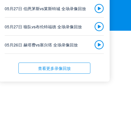
05月27日 伯恩茅斯vs莱斯特城 全场录像回放
05月27日 狼队vs布伦特福德 全场录像回放
05月26日 赫塔费vs塞尔塔 全场录像回放
05月26日 西班牙人vs拉斯帕尔马斯 全场录像回放
查看更多录像回放
05月26日 广东铭途vs广西蓝航 全场录像
05月25日 全国游泳冠军赛女子50米蝶泳决赛 余依婷 全场录像回放
05月25日 武汉联镇vs湖州美奇 全场录像