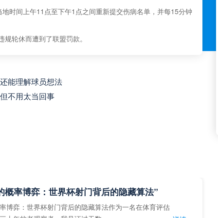
日当地时间上午11点至下午1点之间重新提交伤病名单，并每15分钟
违规轮休而遭到了联盟罚款。
还能理解球员想法
但不用太当回事
的概率博弈：世界杯射门背后的隐藏算法”
率博弈：世界杯射门背后的隐藏算法作为一名在体育评估