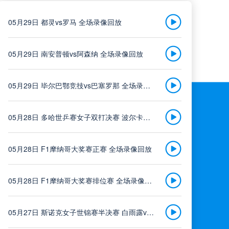
05月29日 都灵vs罗马 全场录像回放
05月29日 南安普顿vs阿森纳 全场录像回放
05月29日 毕尔巴鄂竞技vs巴塞罗那 全场录像回放
05月28日 多哈世乒赛女子双打决赛 波尔卡诺娃/斯佐科斯vs王曼昱/蒯曼 全场录像回放
05月28日 F1摩纳哥大奖赛正赛 全场录像回放
05月28日 F1摩纳哥大奖赛排位赛 全场录像回放
05月27日 斯诺克女子世锦赛半决赛 白雨露vs夏雨滢 全场录像回放