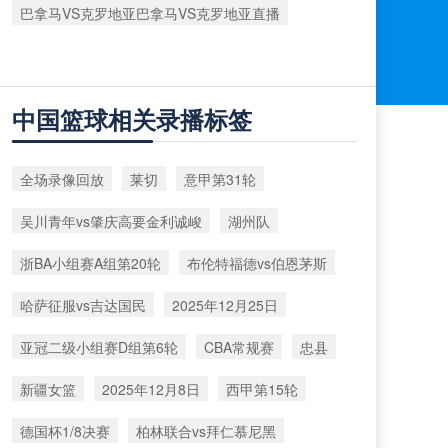
巴拿马VS克罗地亚巴拿马VS克罗地亚直播
中国篮球相关录播标签
全场录像回放
莱切
意甲第31轮
吴川青年vs肇庆高要金利诚峻
湖州队
浙BA小组赛A组第20轮
布伦特福德vs伯恩茅斯
哈萨征服vs吉达国民
2025年12月25日
亚冠二级小组赛D组第6轮
CBA常规赛
忠县
新疆女篮
2025年12月8日
西甲第15轮
德国杯1/8决赛
柏林联合vs拜仁慕尼黑