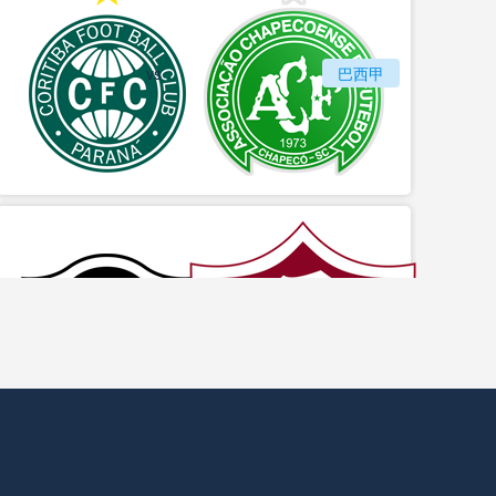
vs
科里蒂巴
巴西甲
沙佩科恩斯
vs
博塔弗戈
巴西甲
弗鲁米嫩