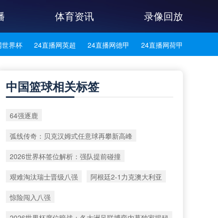
播
体育资讯
录像回放
网世界杯
24直播网英超
24直播网德甲
24直播网荷甲
网法甲
24直播网葡超
24直播网西甲
24直播网中超
中国篮球相关标签
网西乙
24直播网英冠
24直播网日职乙
24直播网日职联
64强逐鹿
播网巴西甲
24直播网荷乙
24直播网葡甲
24直播网德乙
弧线传奇：贝克汉姆式任意球再攀新高峰
网韩K联
24直播网中乙
24直播网中甲
24直播网阿塞超
2026世界杯签位解析：强队提前碰撞
播网冰岛超
24直播网挪超
24直播网瑞典超
24直播网俄超
艰难淘汰瑞士晋级八强
阿根廷2-1力克澳大利亚
网瑞士超
24直播网苏超
惊险闯入八强
2026世界杯席位暗战：各大洲足联博弈内幕独家揭秘