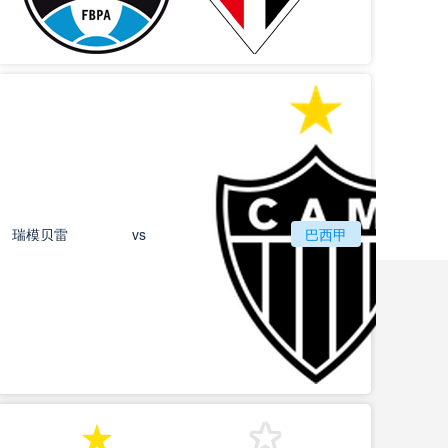
瑞模贝雷
vs
巴西甲