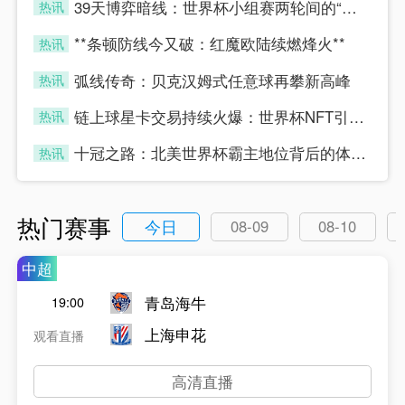
39天博弈暗线：世界杯小组赛两轮间的“休整”真相
热讯
four
**条顿防线今又破：红魔欧陆续燃烽火**
热讯
four
弧线传奇：贝克汉姆式任意球再攀新高峰
热讯
four
链上球星卡交易持续火爆：世界杯NFT引爆数字藏品新浪潮
热讯
four
十冠之路：北美世界杯霸主地位背后的体能密码
热讯
four
热门赛事
今日
08-09
08-10
中超
青岛海牛
19:00
上海申花
观看直播
高清直播