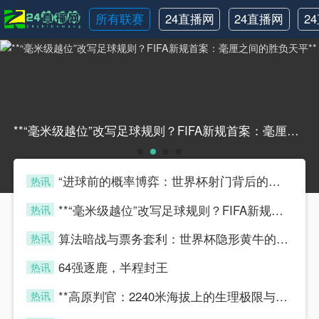
所有联赛
24直播网
24直播网
2
NBA
世界杯
**“毫米级越位”改写足球规则？FIFA新规首案：毫厘之间的胜负天平****“毫米级越位”改写足球规则？FIFA新规首案：毫厘之间的胜负天平**
“进球前的概率博弈：世界杯射门背后的隐藏算法”
热讯
four
**“毫米级越位”改写足球规则？FIFA新规首案：毫厘之间的胜负天平**
热讯
four
算法暗战与票务套利：世界杯隐形黄牛的博弈模型
热讯
four
64强逐鹿，半程封王
热讯
four
**高原判官：2240米海拔上的生理极限与毫秒级执法**
热讯
four