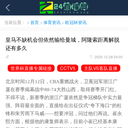
当前位置：
>
首页
>
体育资讯
>
欧冠杯资讯
皇马不缺机会但依然输给曼城，阿隆索距离解脱
还有多久
2025-12-28 04:00
世界杯直播专属链接
CCTV5
主队VS客队直播
北京时间12月12日，CBA重燃战火，卫冕冠军浙江广
厦在赛季揭幕战中88-74大胜山西，取得赛季开门红。
不得不说，新赛季的浙江广厦依然是争冠梯队中实力最
强、阵容最全面的，直接给在出征仪式“夸下海口”的杜
锋和
朱芳雨
下马威——想要冲冠，问过他们再说。
崔永
熙
方面，根据他的康复师表示，目前小崔已经基本康