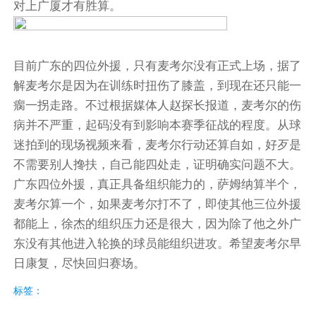
对上广厦才有胜算。
目前广东的四位外援，只有麦考尔没有正式上场，据了
解麦考尔是因为在训练时扭伤了膝盖，到现在还只能一
瘸一拐走路。不过根据媒体人赵探长报道，麦考尔的伤
病并不严重，起码没有到影响本赛季征战的程度。从球
迷拍到的现场视频来看，麦考尔行动还算自如，好歹是
不需要别人搀扶，自己能四处走，证明确实问题不大。
广东四位外援，真正具备组织能力的，萨姆纳算半个，
麦考尔算一个，如果麦考尔打不了，即使其他三位外援
都能上，徐杰的组织压力还是很大，因为除了他之外广
东没有其他进入轮换的球员能组织进攻。希望麦考尔早
日康复，尽快回归赛场。
标签：