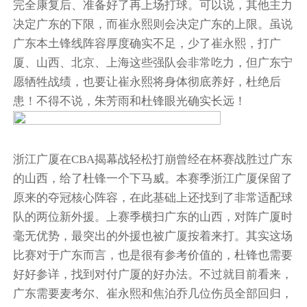
完全康复后、准备好了再上场打球。可以说，其他主力
决定广东的下限，而崔永熙则会决定广东的上限。虽说
广东本土锋线阵容厚度确实不足，少了崔永熙，打广
厦、山西、北京、上海这些强队会非常吃力，但广东宁
愿牺牲战绩，也要让崔永熙将身体彻底养好，杜绝后
患！不得不说，朱芳雨和杜锋眼光确实长远！
浙江广厦在CBA揭幕战轻松打崩曾经在杯赛战胜过广东
的山西，给了杜锋一个下马威。本赛季浙江广厦保留了
原来的夺冠核心阵容，在此基础上还找到了非常适配球
队的两位新外援。上赛季横扫广东的山西，对阵广厦时
毫无优势，最突出的外援也被广厦按着来打。其实这场
比赛对于广东而言，也是很有参考价值的，杜锋也需要
好好参详，找到对付广厦的好办法。不过就目前看来，
广东需要
麦考尔
、崔永熙和焦泊乔几位伤员全部回归，