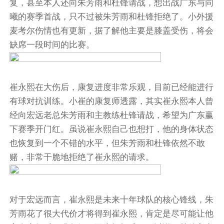
复，甚至本人还向朱芳雨和杜锋请战，想出战广东与同
曦的赛季首战，只不过被朱芳雨和杜锋拒绝了。小外援
麦考尔伤情也有更新，据了解他主要是膝盖受伤，将会
缺席一段时间的比赛。
崔永熙在大伤后，康复进度非常乐观，目前已经能进行
有球对抗训练。小崔的康复师透露，其实崔永熙本人曾
经向宏远老总朱芳雨和主教练杜锋请战，希望为广东赢
下赛季开门红。虽说崔永熙自己也想打，他的身体状态
也恢复到一个不错的水平，但朱芳雨和杜锋依然不敢
赌，非常干脆地拒绝了崔永熙的请求。
对于宏远而言，崔永熙是未来十年球队的核心锋线，朱
芳雨花了很大代价才将得到崔永熙，肯定是尽可能让他