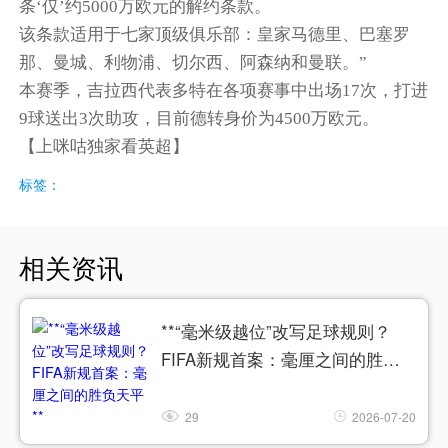
条‘仅’约5000万欧元的解约条款。
该条款适用于七家顶级俱乐部：皇家马德里、巴塞罗
那、曼城、利物浦、切尔西、阿森纳和曼联。”
本赛季，吉拉西代表多特在各项赛事中出场17次，打进
9球送出3次助攻，目前德转身价为4500万欧元。
【上咪咕独家看英超】
标签：
相关资讯
**“毫米级越位”改写足球规则？
FIFA新规首案：毫厘之间的胜负
天平**
29
2026-07-20