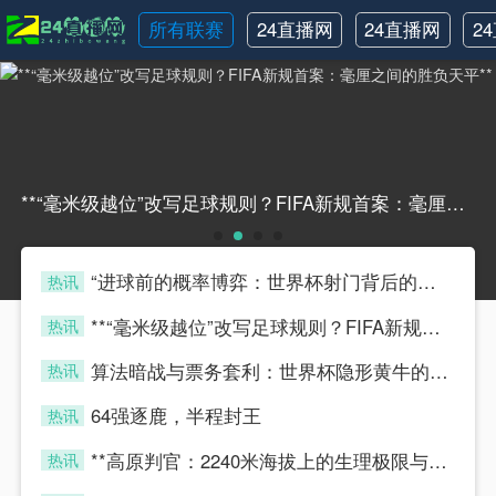
所有联赛
24直播网
24直播网
2
NBA
世界杯
**“毫米级越位”改写足球规则？FIFA新规首案：毫厘之间的胜负天平****“毫米级越位”改写足球规则？FIFA新规首案：毫厘之间的胜负天平**
“进球前的概率博弈：世界杯射门背后的隐藏算法”
热讯
four
**“毫米级越位”改写足球规则？FIFA新规首案：毫厘之间的胜负天平**
热讯
four
算法暗战与票务套利：世界杯隐形黄牛的博弈模型
热讯
four
64强逐鹿，半程封王
热讯
four
**高原判官：2240米海拔上的生理极限与毫秒级执法**
热讯
four