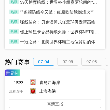
39天博弈暗线：世界杯小组赛两轮间的“休整”真相
热讯
four
**条顿防线今又破：红魔欧陆续燃烽火**
热讯
four
弧线传奇：贝克汉姆式任意球再攀新高峰
热讯
four
链上球星卡交易持续火爆：世界杯NFT引爆数字藏品新浪潮
热讯
four
十冠之路：北美世界杯霸主地位背后的体能密码
热讯
four
热门赛事
07-04
07-05
07-06
世界杯
青岛西海岸
19:00
上海海港
观看直播
高清直播